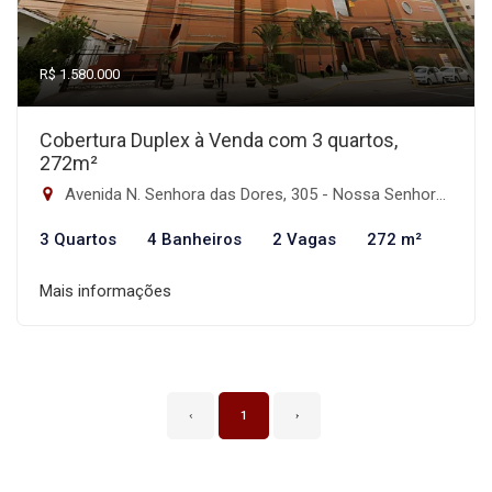
R$ 1.580.000
Cobertura Duplex à Venda com 3 quartos,
272m²
Avenida N. Senhora das Dores, 305 - Nossa Senhora das Dores, Santa Maria-RS
3 Quartos
4 Banheiros
2 Vagas
272 m²
Mais informações
‹
1
›