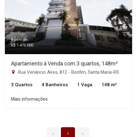
A partir de:
R$ 1.470.000
Apartamento à Venda com 3 quartos, 148m²
Rua Venâncio Aires, 812 - Bonfim, Santa Maria-RS
3 Quartos
4 Banheiros
1 Vaga
148 m²
Mais informações
‹
1
›