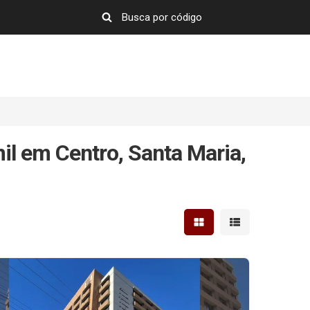
il em Centro, Santa Maria,
Mostrar resultados em 
Mostrar resultad