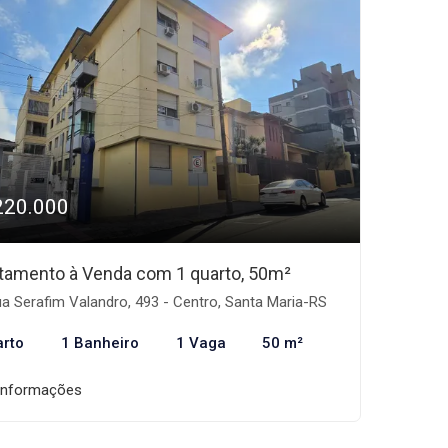
220.000
tamento à Venda com 1 quarto, 50m²
a Serafim Valandro, 493 - Centro, Santa Maria-RS
arto
1 Banheiro
1 Vaga
50 m²
informações