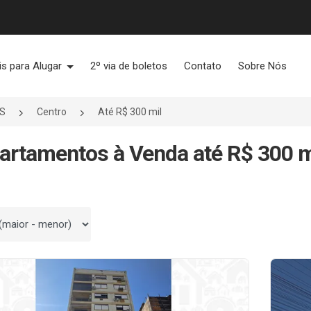
is para Alugar
2º via de boletos
Contato
Sobre Nós
RS
Centro
Até R$ 300 mil
artamentos à Venda até R$ 300 m
 por