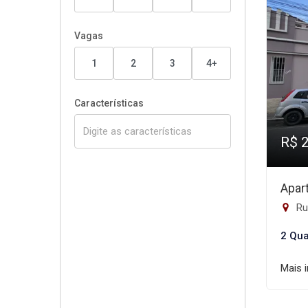
Vagas
1
2
3
4+
Características
R$ 
Apar
Rua
2 Qua
Mais 