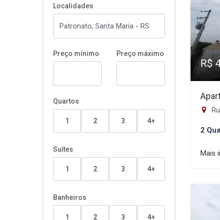
Localidades
Preço mínimo
Preço máximo
R$ 
Apar
Quartos
Ru
1
2
3
4+
2 Qua
Suítes
Mais 
1
2
3
4+
Banheiros
1
2
3
4+