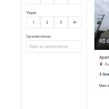
Vagas
1
2
3
4+
Características
R$ 
Apar
Ru
3 Qua
Mais 