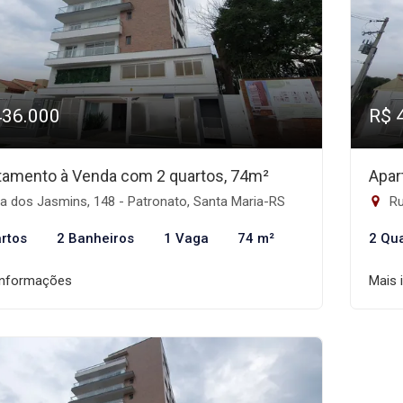
436.000
R$ 
tamento à Venda com 2 quartos, 74m²
Apar
a dos Jasmins, 148 - Patronato, Santa Maria-RS
Ru
rtos
2 Banheiros
1 Vaga
74 m²
2 Qu
informações
Mais 