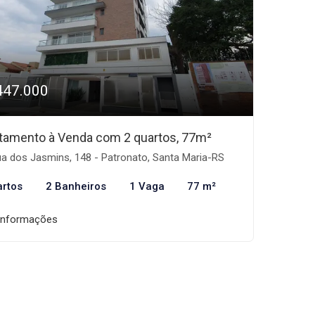
447.000
tamento à Venda com 2 quartos, 77m²
a dos Jasmins, 148 - Patronato, Santa Maria-RS
artos
2 Banheiros
1 Vaga
77 m²
informações