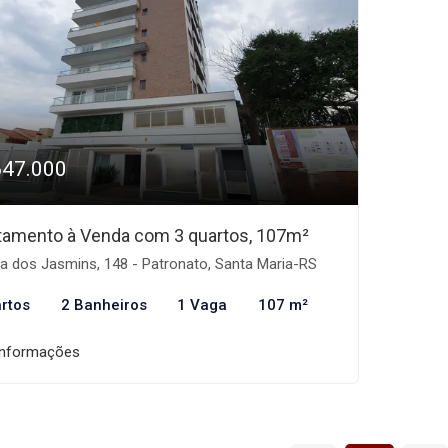
647.000
tamento à Venda com 3 quartos, 107m²
a dos Jasmins, 148 - Patronato, Santa Maria-RS
rtos
2 Banheiros
1 Vaga
107 m²
informações