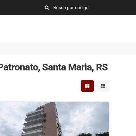
atronato, Santa Maria, RS
Mostrar resultados em 
Mostrar resultad