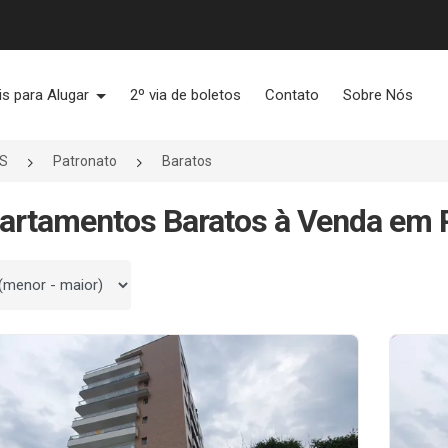
is para Alugar
2º via de boletos
Contato
Sobre Nós
RS
Patronato
Baratos
artamentos Baratos à Venda em P
 por