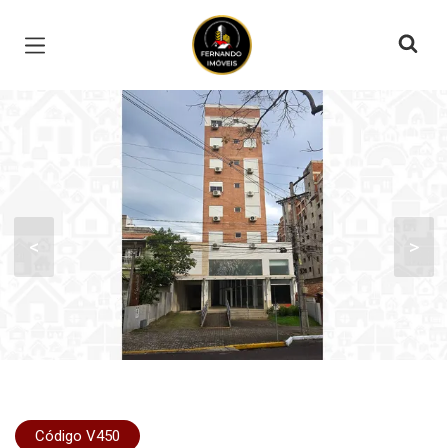
Página inicial
<
>
Código V450