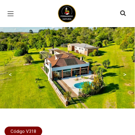
Página inicial
<
>
Código V318