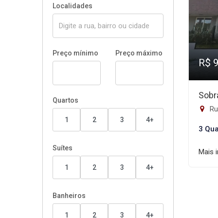
Localidades
Preço mínimo
Preço máximo
R$ 
Sobr
Quartos
Rua
1
2
3
4+
3 Qua
Suítes
Mais 
1
2
3
4+
Banheiros
1
2
3
4+