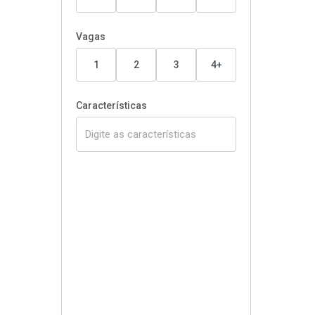
Vagas
1
2
3
4+
Características