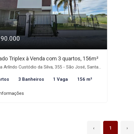
990.000
ado Triplex à Venda com 3 quartos, 156m²
 Arlíndo Custódio da Silva, 355 - São José, Santa Maria-RS
rtos
3 Banheiros
1 Vaga
156 m²
informações
‹
1
›