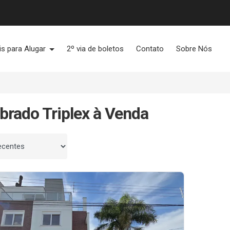
is para Alugar
2º via de boletos
Contato
Sobre Nós
brado Triplex à Venda
 por