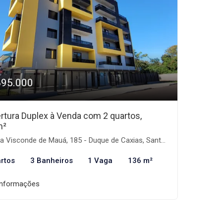
895.000
rtura Duplex à Venda com 2 quartos,
m²
 Visconde de Mauá, 185 - Duque de Caxias, Santa Maria-RS
rtos
3 Banheiros
1 Vaga
136 m²
informações