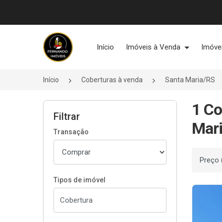
Página inicial
Início
Imóveis à Venda
Imóve
Início
Coberturas à venda
Santa Maria/RS
1 Co
Filtrar
Mari
Transação
Ordenar
Tipos de imóvel