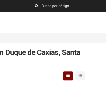
m Duque de Caxias, Santa
Mostrar resultados em 
Mostrar resultad