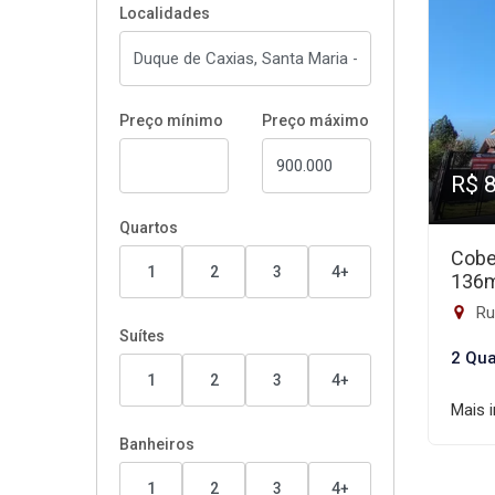
Localidades
Preço mínimo
Preço máximo
R$ 
Quartos
Cobe
1
2
3
4+
136
Rua
Suítes
2 Qua
1
2
3
4+
Mais 
Banheiros
1
2
3
4+