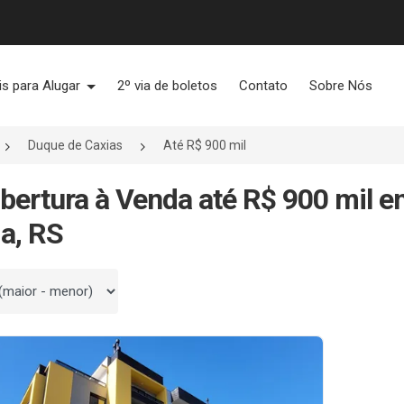
is para Alugar
2º via de boletos
Contato
Sobre Nós
Duque de Caxias
Até R$ 900 mil
bertura à Venda até R$ 900 mil e
a, RS
 por