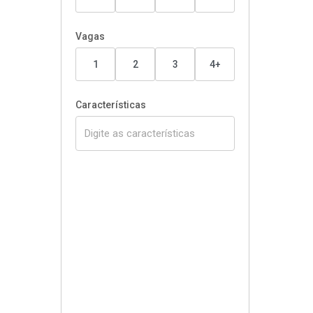
Vagas
1
2
3
4+
Características